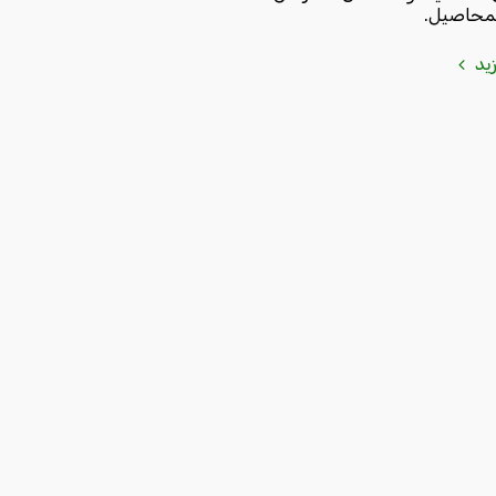
لمحاصيل.
زيد