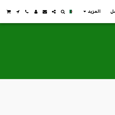
ل
المزيد