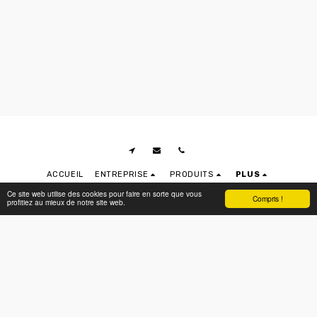
ACCUEIL
ENTREPRISE
PRODUITS
PLUS
Ce site web utilise des cookies pour faire en sorte que vous
RECOLTAL
Compris !
profitiez au mieux de notre site web.
Droits d'auteur © 2026 Tous droits réservés
POLITIQUE DE CONFIDENTIALITÉ
|
DÉCLARATION D’ACCESSIBILITÉ
S'ABONNER