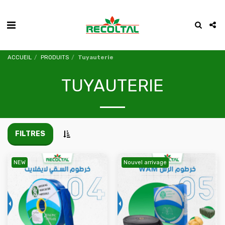
ACCUEIL
PRODUITS
Tuyauterie
TUYAUTERIE
FILTRES
NEW
Nouvel arrivage