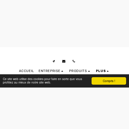
ACCUEIL
ENTREPRISE
PRODUITS
PLUS
Ce site web utilise des cookies pour faire en sorte que vous
RECOLTAL
Compris !
profitiez au mieux de notre site web.
Droits d'auteur © 2026 Tous droits réservés
POLITIQUE DE CONFIDENTIALITÉ
|
DÉCLARATION D’ACCESSIBILITÉ
S'ABONNER