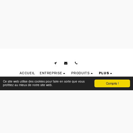
ACCUEIL
ENTREPRISE
PRODUITS
PLUS
Ce site web utilise des cookies pour faire en sorte que vous
RECOLTAL
Compris !
profitiez au mieux de notre site web.
Droits d'auteur © 2026 Tous droits réservés
POLITIQUE DE CONFIDENTIALITÉ
|
DÉCLARATION D’ACCESSIBILITÉ
S'ABONNER