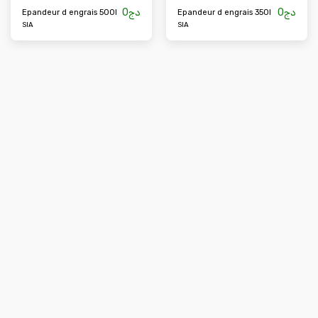
0
دج
0
دج
Epandeur d engrais 500l
Epandeur d engrais 350l
SIA
SIA