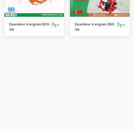
0
دج
0
دج
Epandeur d engrais 500l
Epandeur d engrais 350l
SIA
SIA