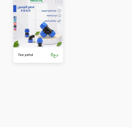
0
دج
Tee pehd